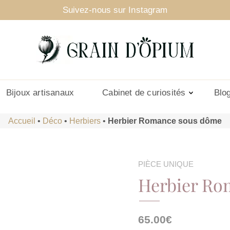
Suivez-nous sur Instagram
Bijoux artisanaux
Cabinet de curiosités
Blo
Accueil
•
Déco
•
Herbiers
•
Herbier Romance sous dôme
PIÈCE UNIQUE
Herbier Ro
65.00
€