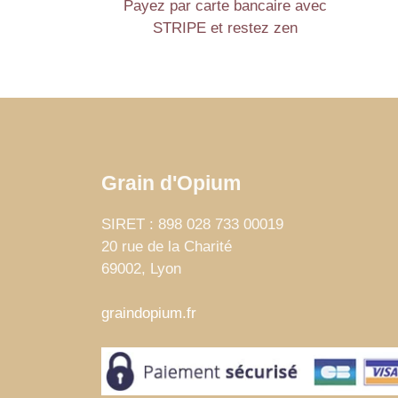
Payez par carte bancaire avec
STRIPE et restez zen
Grain d'Opium
SIRET : 898 028 733 00019
20 rue de la Charité
69002
,
Lyon
France
graindopium.fr
5
19