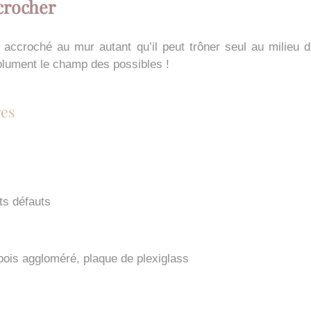
ccrocher
e accroché au mur autant qu’il peut trôner seul au milieu
olument le champ des possibles !
es
ts défauts
bois aggloméré, plaque de plexiglass