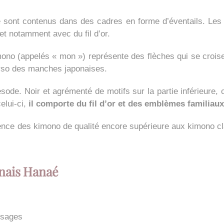
e sont contenus dans des cadres en forme d’éventails. Le
 et notamment avec du fil d’or.
no (appelés « mon ») représente des flèches qui se croisen
erso des manches japonaises.
ode. Noir et agrémenté de motifs sur la partie inférieure, c
elui-ci,
il comporte du fil d’or et des emblèmes familiaux
ce des kimono de qualité encore supérieure aux kimono clas
nais Hanaé
ysages