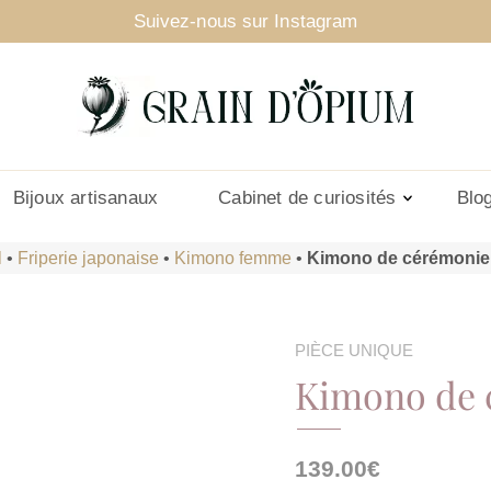
Suivez-nous sur Instagram
Bijoux artisanaux
Cabinet de curiosités
Blo
l
•
Friperie japonaise
•
Kimono femme
•
Kimono de cérémonie
PIÈCE UNIQUE
Kimono de 
139.00
€