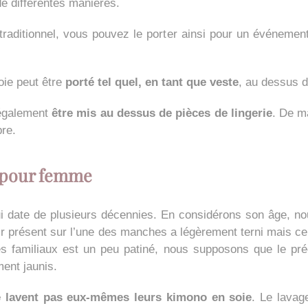
e différentes manières.
 traditionnel, vous pouvez le porter ainsi pour un événem
oie peut être
porté tel quel, en tant que veste
, au dessus d
 également
être mis au dessus de pièces de lingerie
. De m
re.
 pour femme
i date de plusieurs décennies. En considérons son âge, no
oir présent sur l’une des manches a légèrement terni mais ce
 familiaux est un peu patiné, nous supposons que le précé
ent jaunis.
e lavent pas eux-mêmes leurs kimono en
soie
. Le lavage