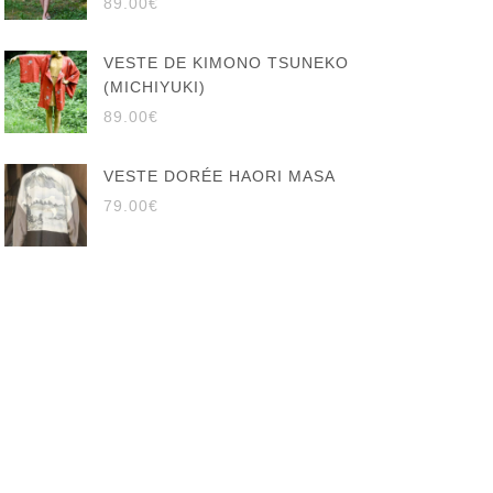
89.00
€
VESTE DE KIMONO TSUNEKO
(MICHIYUKI)
89.00
€
VESTE DORÉE HAORI MASA
79.00
€