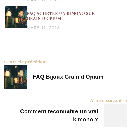
FAQ ACHETER UN KIMONO SUR
GRAIN D'OPIUM
MARS 11, 2023
Navigation
Article précédent
d’article
FAQ Bijoux Grain d’Opium
Article suivant
Comment reconnaître un vrai
kimono ?