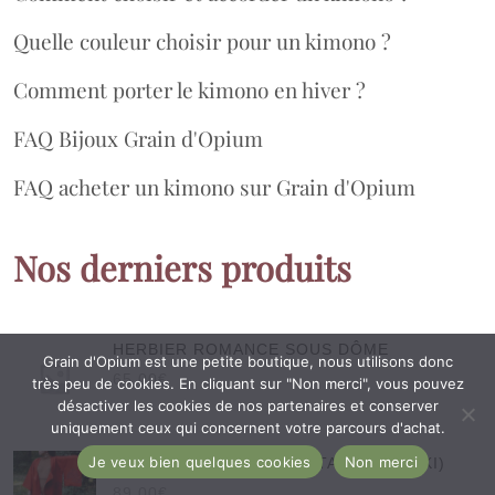
Quelle couleur choisir pour un kimono ?
Comment porter le kimono en hiver ?
FAQ Bijoux Grain d'Opium
FAQ acheter un kimono sur Grain d'Opium
Nos derniers produits
HERBIER ROMANCE SOUS DÔME
Grain d'Opium est une petite boutique, nous utilisons donc
65.00
€
très peu de cookies. En cliquant sur "Non merci", vous pouvez
désactiver les cookies de nos partenaires et conserver
uniquement ceux qui concernent votre parcours d'achat.
Je veux bien quelques cookies
Non merci
VESTE DE KIMONO HINATA (MICHIYUKI)
89.00
€